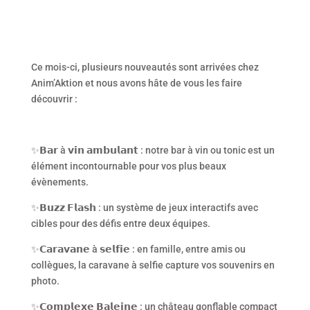
Ce mois-ci, plusieurs nouveautés sont arrivées chez
Anim’Aktion et nous avons hâte de vous les faire
découvrir :
✨
𝗕𝗮𝗿
à
𝘃𝗶𝗻
𝗮𝗺𝗯𝘂𝗹𝗮𝗻𝘁
: notre bar à vin ou tonic est un
élément incontournable pour vos plus beaux
évènements.
✨
𝗕𝘂𝘇𝘇
𝗙𝗹𝗮𝘀𝗵
: un système de jeux interactifs avec
cibles pour des défis entre deux équipes.
✨
𝗖𝗮𝗿𝗮𝘃𝗮𝗻𝗲
à
𝘀𝗲𝗹𝗳𝗶𝗲
: en famille, entre amis ou
collègues, la caravane à selfie capture vos souvenirs en
photo.
✨
𝗖𝗼𝗺𝗽𝗹𝗲𝘅𝗲
𝗕𝗮𝗹𝗲𝗶𝗻𝗲
: un château gonflable compact